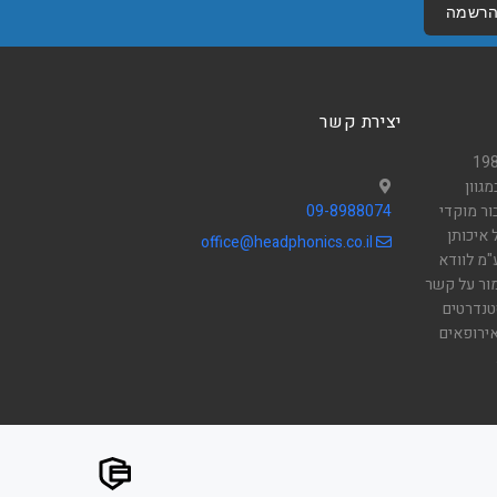
רשמה
יצירת קשר
פוניקס" בע"מ, הוקמה ב 1989
גוון
ור מוקדי
09-8988074
 איכותן
office@headphonics.co.il
"מ לוודא
מור על קשר
טנדרטים
אירופאים