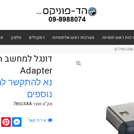
כות ראש חוטיות
מערכות ראש אלחוטיות
רמקולים
טלפון
אב
ד
Adapter
נא להתקשר לה
נוספים
מק"ט מוצר:786C4AA
terest
Messenger
יצירת קשר