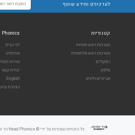
לעדכונים ומידע שוטף
קטגוריות
Head Phonics ה
מערכות ראש חוטיות
דף הבית
מערכות ראש אלחוטיות
אודותינו
רמקולים
שירות ותמיכ
טלפון
יצירת קשר
אביזרים נלווים
English
הצהרת נגיש
כל הזכויות שמורות על ידי © Head Phonics הד פוניקס 2025.