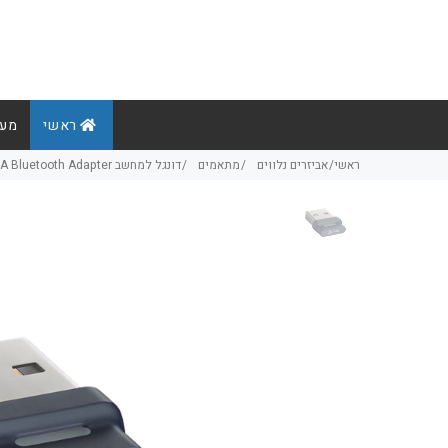
ראשי
מער
ראשי
אביזרים נלווים
מתאמים
דונגל למחשב BT700 USB-A Bluetooth Adapter